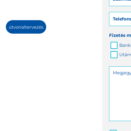
Telefo
útvonaltervezés
Fizetés 
Banki
Után
Megjegy