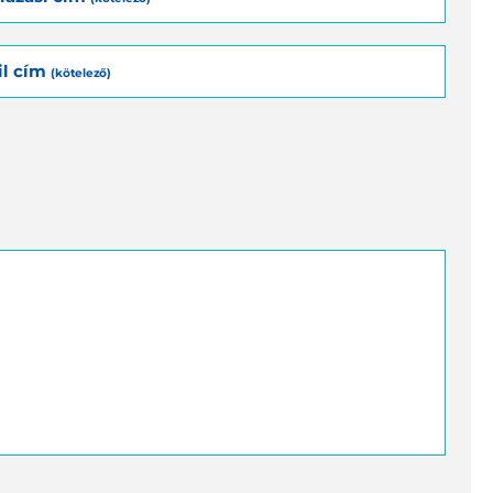
il cím
(kötelező)