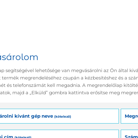
sárolom
ap segítségével lehetősége van megvásárolni az Ön által kivá
tt termék megrendeléséhez csupán a kézbesítéshez és a szám
ét és telefonszámát kell megadnia. A megrendelőlap kitöltésé
tok, majd a „Elküld” gombra kattintva erősítse meg megren
rolni kívánt gép neve
Megr
(kötelező)
ási cím
Szám
(kötelező)