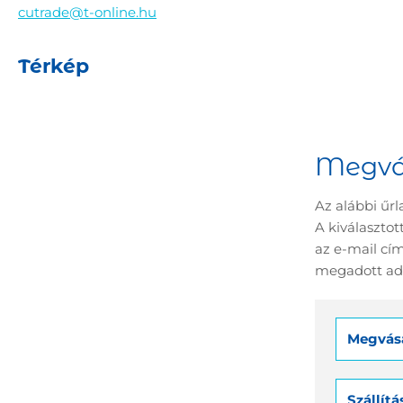
cutrade@t-online.hu
Térkép
Megvá
Az alábbi űrl
A kiválaszto
az e-mail cím
megadott ada
Megvásá
Szállít