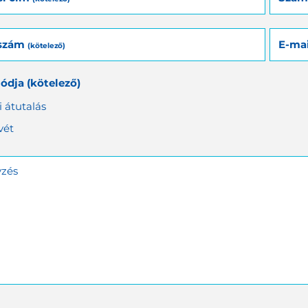
nszám
E-ma
(kötelező)
módja
(kötelező)
 átutalás
vét
zés