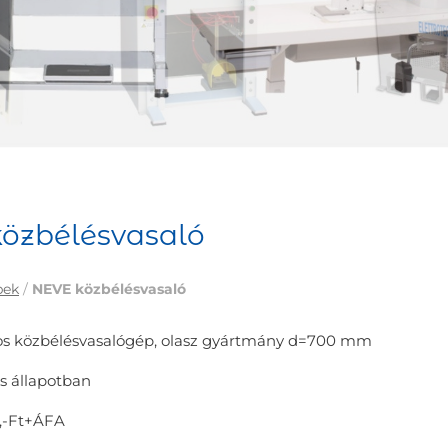
özbélésvasaló
pek
/
NEVE közbélésvasaló
os közbélésvasalógép, olasz gyártmány d=700 mm
 állapotban
,-Ft+ÁFA