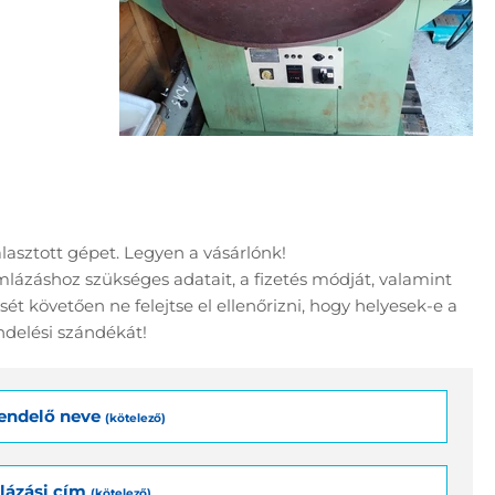
lasztott gépet. Legyen a vásárlónk!
lázáshoz szükséges adatait, a fizetés módját, valamint
t követően ne felejtse el ellenőrizni, hogy helyesek-e a
delési szándékát!
endelő neve
(kötelező)
lázási cím
(kötelező)