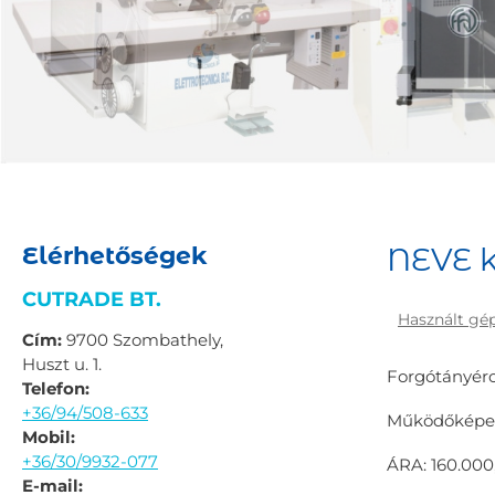
Elérhetőségek
NEVE k
CUTRADE BT.
Használt gé
Cím:
9700 Szombathely,
Huszt u. 1.
Forgótányér
Telefon:
+36/94/508-633
Működőképes
Mobil:
+36/30/9932-077
ÁRA: 160.000
E-mail: