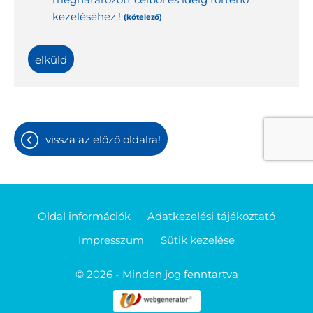
kezeléséhez.!
(kötelező)
elküld
vissza az előző oldalra!
Oldal információk
Adatkezelési tájékoztató
Impresszum
Sütik kezelése
© 2026 - Minden jog fenntartva