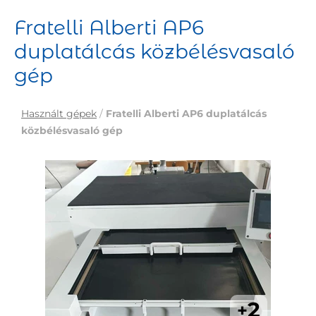
Fratelli Alberti AP6
duplatálcás közbélésvasaló
gép
Használt gépek
/
Fratelli Alberti AP6 duplatálcás
közbélésvasaló gép
2
+