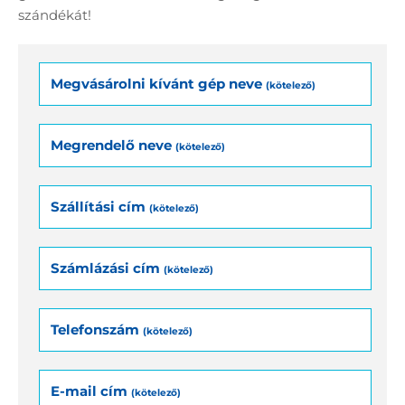
szándékát!
Megvásárolni kívánt gép neve
(kötelező)
Megrendelő neve
(kötelező)
Szállítási cím
(kötelező)
Számlázási cím
(kötelező)
Telefonszám
(kötelező)
E-mail cím
(kötelező)